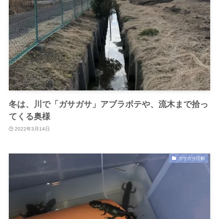
冬は、川で「ガサガサ」アブラボテや、流木まで拾っ
てくる奥様
2022年3月14日
ガサガサ活動