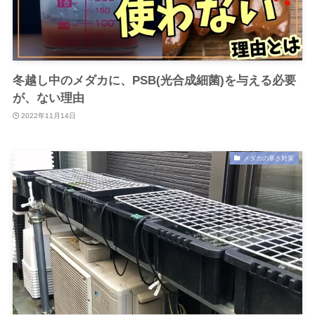
冬越し中のメダカに、PSB(光合成細菌)を与える必要
が、ない理由
2022年11月14日
メダカの寒さ対策