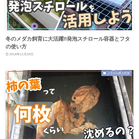
冬のメダカ飼育に大活躍‼️発泡スチロール容器とフタ
の使い方
2018年11月28日
メダカの寒さ対策