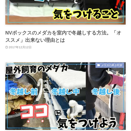
NVボックスのメダカを室内で冬越しする方法。「オ
ススメ」出来ない理由とは
2017年12月12日
メダカの寒さ対策