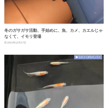
冬のガサガサ活動、手始めに、魚、カメ、カエルじゃ
なくて、イモリ登場
2021年12月17日
紅白ラメ体外光メダカ