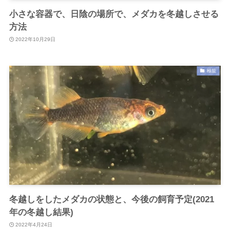
小さな容器で、日陰の場所で、メダカを冬越しさせる
方法
2022年10月29日
極龍
冬越しをしたメダカの状態と、今後の飼育予定(2021
年の冬越し結果)
2022年4月24日