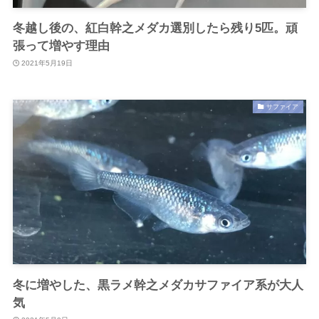
冬越し後の、紅白幹之メダカ選別したら残り5匹。頑
張って増やす理由
2021年5月19日
サファイア
冬に増やした、黒ラメ幹之メダカサファイア系が大人
気