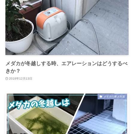
メダカが冬越しする時、エアレーションはどうするべ
きか？
2018年12月13日
メダカの寒さ対策