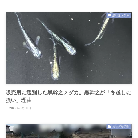
黒幹之メダカ
販売用に選別した黒幹之メダカ。黒幹之が「冬越しに
強い」理由
2022年3月30日
ガサガサ活動