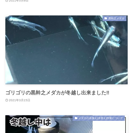
2021年5月9日
黒幹之メダカ
ゴリゴリの黒幹之メダカが冬越し出来ました‼️
2021年3月15日
メダカの水換え(水替え)作業について