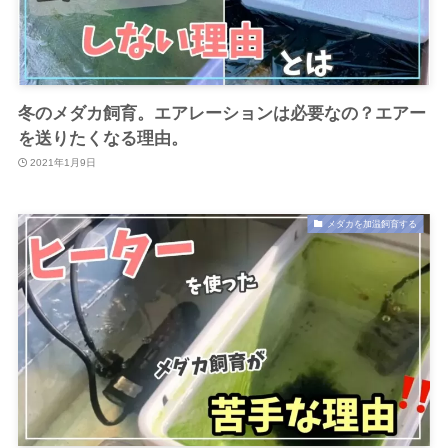
冬のメダカ飼育。エアレーションは必要なの？エアー
を送りたくなる理由。
2021年1月9日
メダカを加温飼育する