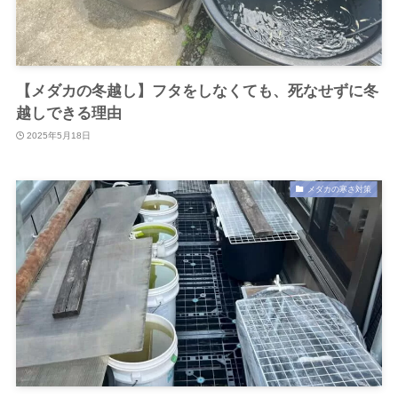
【メダカの冬越し】フタをしなくても、死なせずに冬
越しできる理由
2025年5月18日
メダカの寒さ対策