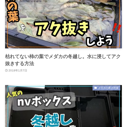
枯れてない柿の葉でメダカの冬越し。水に浸してアク
抜きする方法
2018年1月7日
メダカの寒さ対策