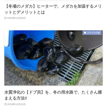
【冬場のメダカ】ヒーターで、メダカを加温するメリ
ットとデメリットとは
2020年12月26日
ガサガサ活動
水質浄化の【ドブ貝】を、冬の用水路で、たくさん捕
まえる方法‼
2019年12月10日