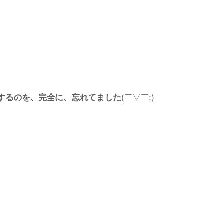
(￣▽︎￣;)
するのを、完全に、忘れてました