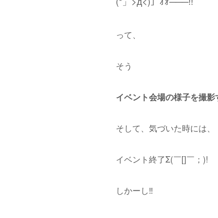
(*」>д<)」ｵｫ───!!
って、
そう
イベント会場の様子を撮影
そして、気づいた時には、
イベント終了Σ(￣[]￣；)!
しかーし‼️