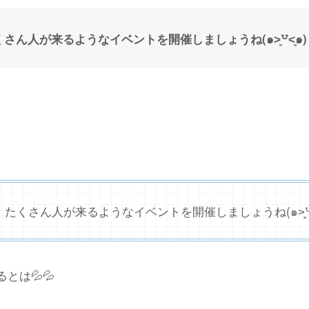
ん人が来るようなイベントを開催しましょうね(๑˃͈꒵˂͈๑)
くさん人が来るようなイベントを開催しましょうね(๑˃͈꒵˂
とは💦💦