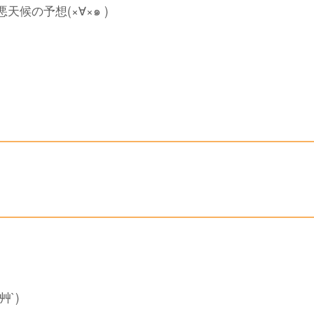
候の予想(×∀︎×๑ )
´艸`)