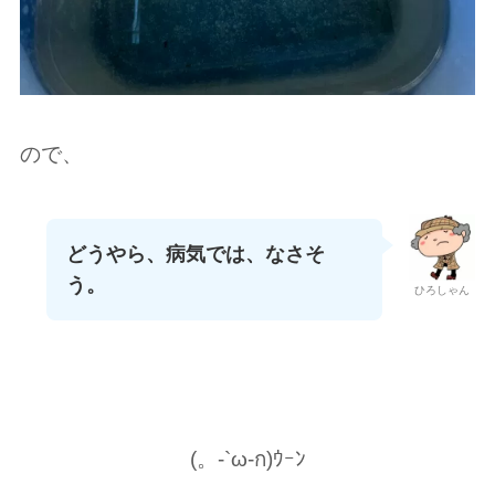
ので、
どうやら、病気では、なさそ
う。
ひろしゃん
(。-`ω-ก)ｳｰﾝ