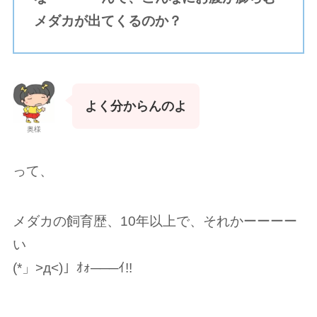
メダカが出てくるのか？
よく分からんのよ
奥様
って、
メダカの飼育歴、10年以上で、それかーーーー
い
(*」>д<)」ｵｫ───ｲ!!