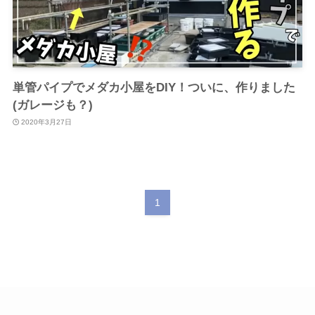
単管パイプでメダカ小屋をDIY！ついに、作りました
(ガレージも？)
2020年3月27日
1