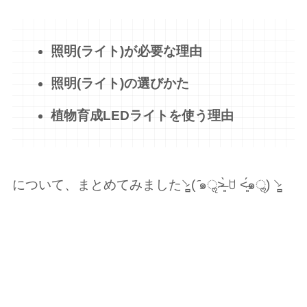
照明(ライト)が必要な理由
照明(ライト)の選びかた
植物育成LEDライトを使う理由
について、まとめてみました⸌̷̻ ( ᷇๑ॢ˃̶͈̀ ꇴ ˂̶͈́๑ॢ) ⸌̷̻