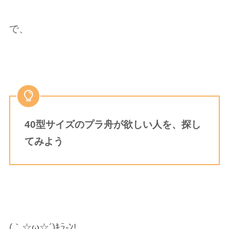
で、
40型サイズのプラ舟が欲しい人を、探し
てみよう
(｀☆︎ω☆︎´)ｷﾗ-ﾝ!