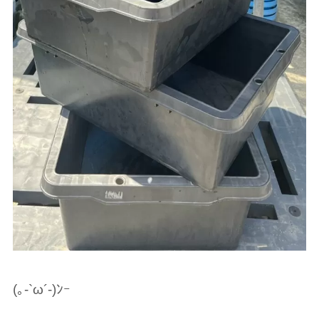
(｡-`ω´-)ﾝｰ