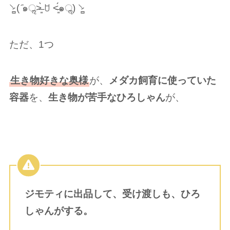
⸌̷̻ ( ᷇๑ॢ˃̶͈̀ ꇴ ˂̶͈́๑ॢ) ⸌̷̻
ただ、1つ
生き物好きな奥様
が、
メダカ飼育に使っていた
容器
を、
生き物が苦手なひろしゃん
が、
ジモティに出品して、受け渡しも、ひろ
しゃんがする。