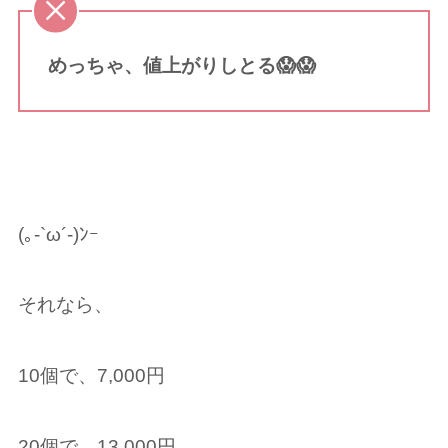
めっちゃ、値上がりしとる😱😱
(｡-`ω´-)ﾝｰ
それなら、
10個で、7,000円
20個で、13,000円