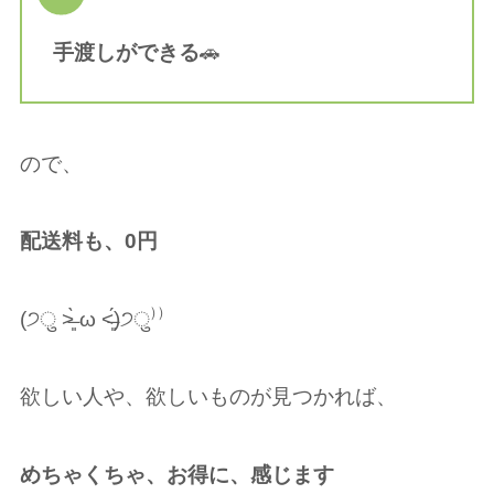
手渡しができる
🚗
ので、
配送料も、0円
(੭ु ˃̶͈̀ ω ˂̶͈́)੭ु⁾⁾
欲しい人や、欲しいものが見つかれば、
めちゃくちゃ、お得に、感じます