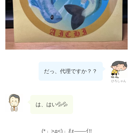
だっ、代理ですか？？
ひろしゃん
は、はい💦💦
(*」>д<)」ｵｫ───ｲ!!