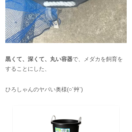
黒くて、深くて、丸い容器
で、メダカを飼育を
することにした、
ひろしゃんのヤバい奥様(○︎´艸`)