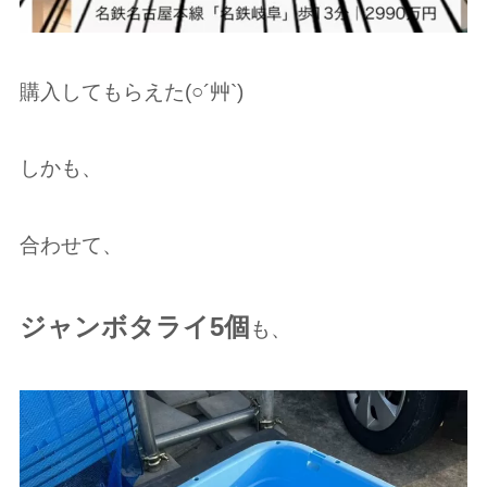
購入してもらえた(○︎´艸`)
しかも、
合わせて、
ジャンボタライ5個
も、