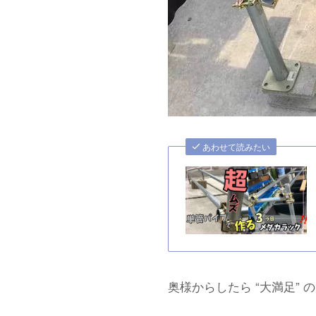
あわせて読みたい
奥様からしたら “大満足”