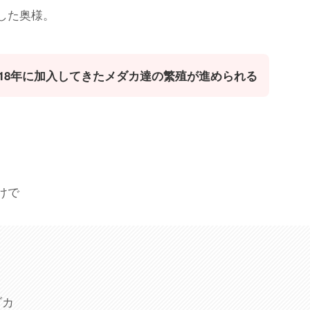
した奥様。
018年に加入してきたメダカ達の繁殖が進められる
けで
ダカ