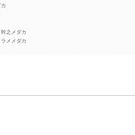
ダカ
カ
カ
メ幹之メダカ
ドラメメダカ