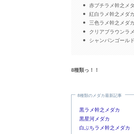
赤ブチラメ幹之メ
紅白ラメ幹之メダ
三色ラメ幹之メダ
クリアブラウンラ
シャンパンゴール
8種類っ！！
8種類のメダカ最新記事
黒ラメ幹之メダカ
黒星河メダカ
白ぶちラメ幹之メダカ