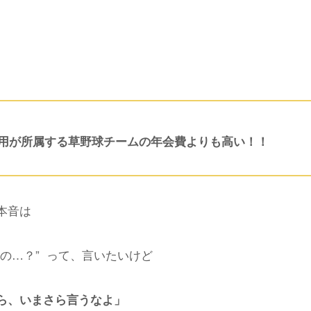
用が所属する草野球チームの年会費よりも高い！！
本音は
の…？” って、言いたいけど
ら、いまさら言うなよ」