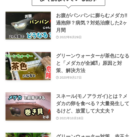
お腹がパンパンに膨らむメダカ‼
過抱卵？病気？対処治療した2ヶ
月間
2022年6月29日
グリーンウォーターが茶色になる
と「メダカが全滅⁈」原因と対
策、解決方法
2020年9月17日
スネール(モノアラガイ)とは？メ
ダカの卵を食べる？大量発生して
るけど、放置して大丈夫？
2021年10月18日
グリーンウォーター対策、赤玉土