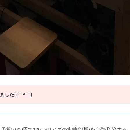
した(;￣^￣)
予算5,000円で120cmサイズの水槽台(棚)を自作(DIY)する