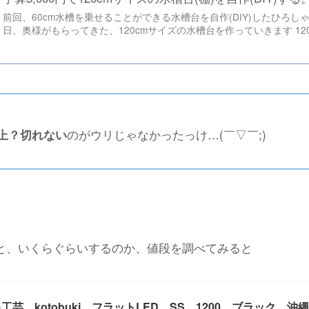
前回、60cm水槽を乗せることができる水槽台を自作(DIY)したひろしゃ
日、奥様がもらってきた、120cmサイズの水槽台を作っていきます 120セ
のがウリじゃなかったっけ…(￣▽︎￣;)
以上？切れない
ると、いくらぐらいするのか、値段を調べてみると
工芸 kotobuki フラットLED SS 1200 ブラック 