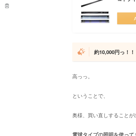
約10,000円っ！！
高っっ。
ということで、
奥様、買い直しすることが
電球タイプの照明を使って