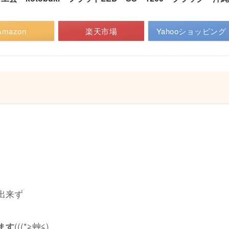
Amazon
楽天市場
Yahooショッピング
出来ず
(((*≧︎艸≦︎)
ます