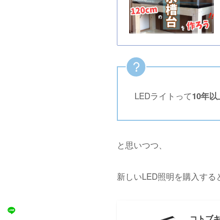
LEDライトって
10年
と思いつつ、
新しいLED照明を購入す
コトブキ