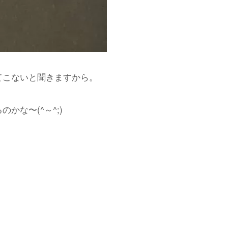
てこないと聞きますから。
な〜(^～^;)