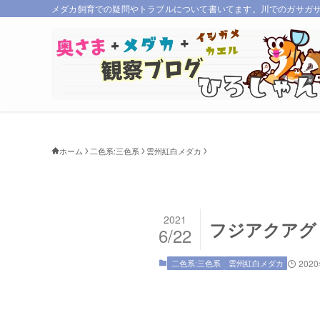
メダカ飼育での疑問やトラブルについて書いてます。川でのガサガ
ホーム
二色系:三色系
雲州紅白メダカ
2021
フジアクアグ
6/22
二色系:三色系
雲州紅白メダカ
202