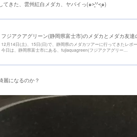
きた、雲州紅白メダカ、ヤバイっ(๑˃͈꒵˂͈๑)
フジアクアグリーン(静岡県富士市)のメダカとメダカ友達
12月14日(土)、15日(日)で、静岡県のメダカツアーに行ってきたレポ
今日は、静岡県富士市にある、fujiaquagreen(フジアクアグリー…
綺麗になるのか？