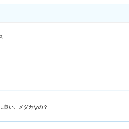
ス
に良い、メダカなの？