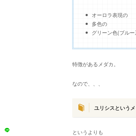
オーロラ表現の
多色の
グリーン色(ブルー
特徴があるメダカ。
なので、、、
ユリシスというメ
というよりも