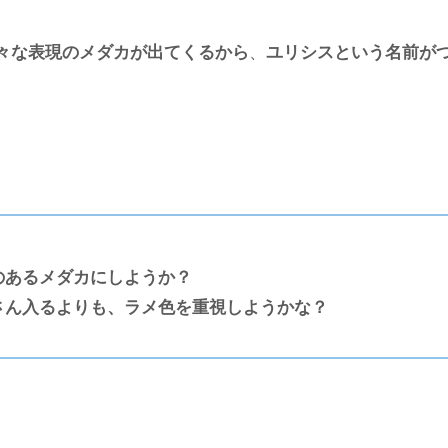
、
々な表現のメダカが出てくるから
ユリシスという名前が
のあるメダカにしようか？
さん入るよりも、ラメ色を重視しようかな？