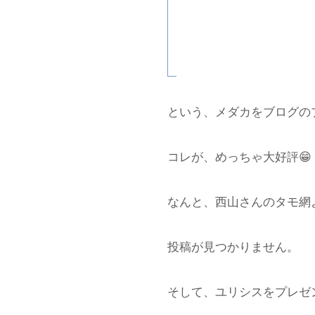
という、メダカをブログの
コレが、めっちゃ大好評😁
なんと、西山さんのタモ網よりも、
投稿が見つかりません。
そして、ユリシスをプレゼ