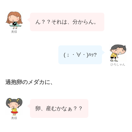
ん？？それは、分からん。
奥様
(；・∀︎・)ﾊｯ?
ひろしゃん
過抱卵のメダカに、
卵、産むかなぁ？？
奥様