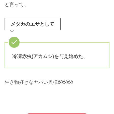
と言って、
メダカのエサとして
冷凍
赤虫(アカムシ)
を与え始めた
、
生き物好きなヤバい奥様😱😱😱