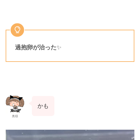
過抱卵が治った
✨
かも
奥様