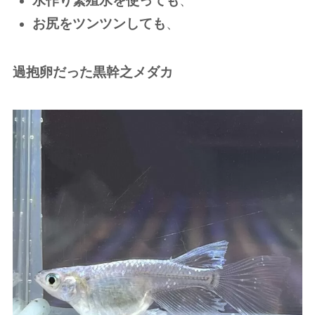
水作り繁殖水を使っても
、
お尻をツンツンしても
、
過抱卵だった黒幹之メダカ