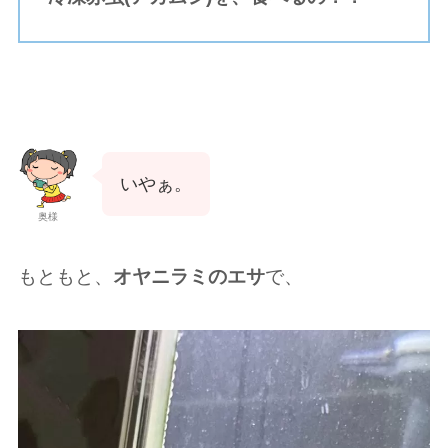
いやぁ。
奥様
もともと、
オヤニラミのエサ
で、