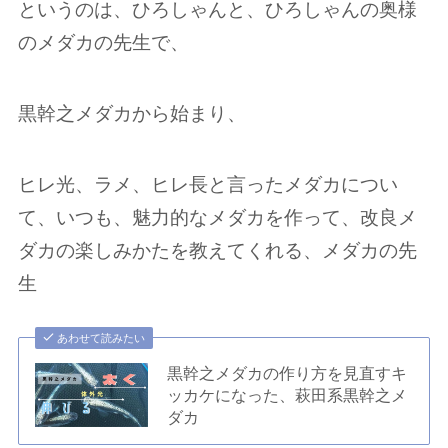
というのは、ひろしゃんと、ひろしゃんの奥様
のメダカの先生で、
黒幹之メダカから始まり、
ヒレ光、ラメ、ヒレ長と言ったメダカについ
て、いつも、魅力的なメダカを作って、改良メ
ダカの楽しみかたを教えてくれる、メダカの先
生
あわせて読みたい
黒幹之メダカの作り方を見直すキ
ッカケになった、萩田系黒幹之メ
ダカ