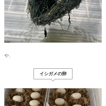
や、
イシガメの卵