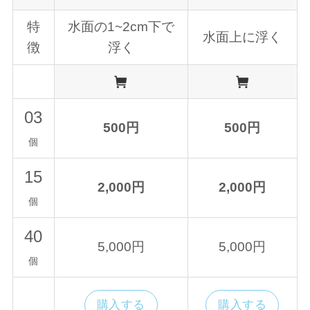
特
水面の1~2cm下で
水面上に浮く
徴
浮く
03
500円
500円
個
15
2,000円
2,000円
個
40
5,000円
5,000円
個
購入する
購入する