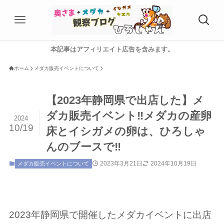
本記事はアフィリエイト広告を含みます。
ホーム
メダカ販売イベントについて
【2023年静岡県で出店した】メ
ダカ販売イベント‼メダカの産卵
2024
10/19
床とイシガメの卵は、ひろしゃ
んのブースで‼
2023年3月21日
2024年10月19日
メダカ販売イベントについて
2023年静岡県で開催したメダカイベントに出店