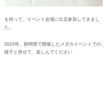
を持って、イベント会場に出店参加してきまし
た。
2023年、静岡県で開催したメダカイベントでの
様子と併せて、楽しんでください