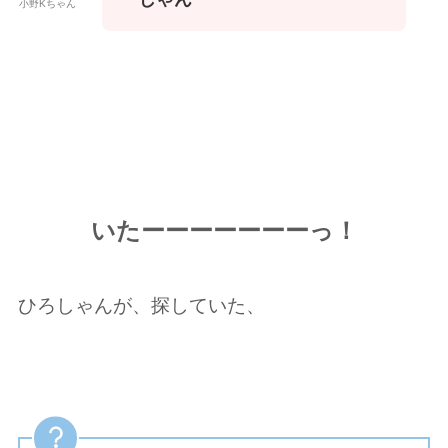
小野Kちゃん
いたーーーーーーーっ！
ひろしゃんが、探していた、