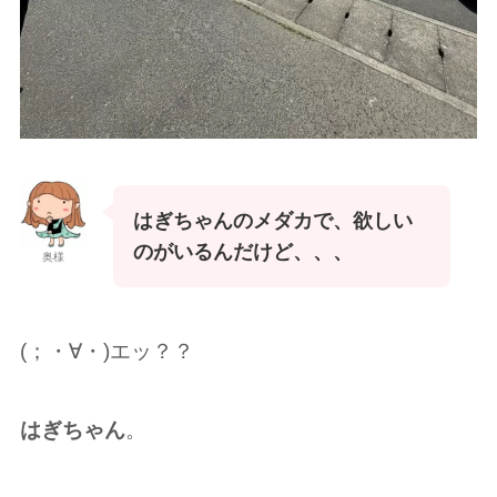
はぎちゃんのメダカで、欲しい
のがいるんだけど、、、
奥様
(；・∀︎・)エッ？？
はぎちゃん
。