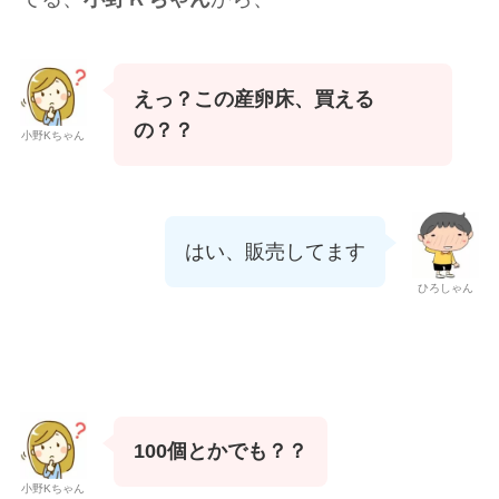
えっ？この産卵床、買える
の？？
小野Kちゃん
はい、販売してます
ひろしゃん
100個とかでも？？
小野Kちゃん