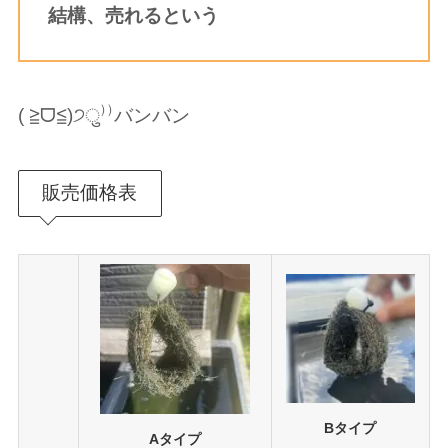
結構、売れるという
( ≧︎ᗜ≦︎)੭ु⁾⁾バンバン
販売価格表
Bタイプ
Aタイプ