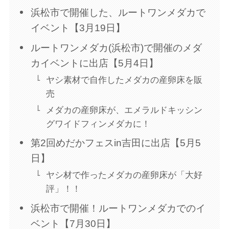
浜松市で開催した、ルートワンメダカで
イベント【3月19日】
ルートワンメダカ(浜松市)で開催のメダ
カイベントに出店【5月4日】
ヤシ素材で自作したメダカの産卵床を販
売
メダカの産卵床が、エメラルドキッシン
グワイドフィンメダカに！
第2回めだかフェスin吉田に出店【5月5
日】
ヤシ材で作ったメダカの産卵床が「大好
評」！！
浜松市で開催！ルートワンメダカでのイ
ベント【7月30日】