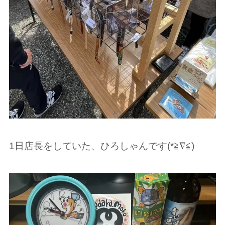
1日店長をしていた、ひろしゃんです(*≧︎∇︎≦︎)