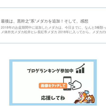
最後は、黒幹之”系”メダカを追加！そして、感想
2018年のお盆期間中に追加したメダカは、今日までに、なんと3種類
メ体外光メダカ松井ヒレ長紅帝メダカ 2018年に入ってから、メダカの飼