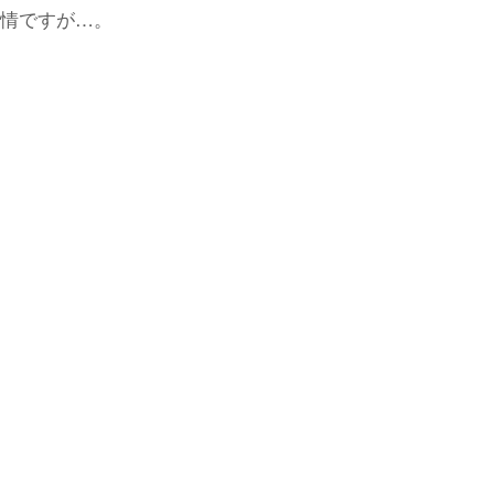
情ですが…。