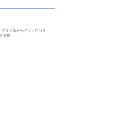
っ 黒ラメ体外光メダカ紅白ラ
育場...