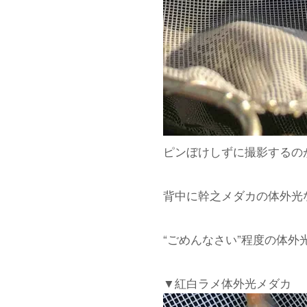
ピンぼけしずに撮影するの
背中に幹之メダカの体外光
“ごめんなさい”程度の体外
▼紅白ラメ体外光メダカ