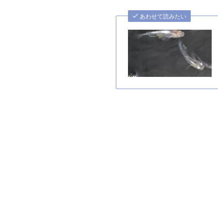
あわせて読みたい