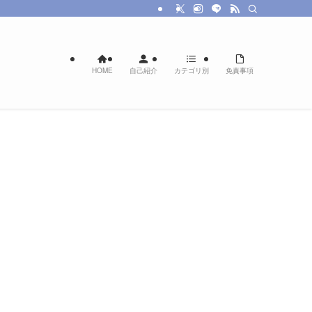
HOME
自己紹介
カテゴリ別
免責事項