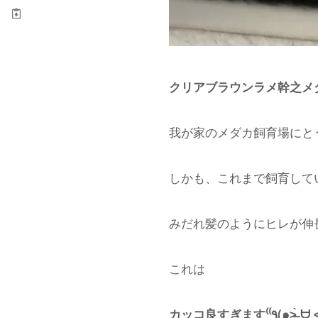
クリアブラウンラメ幹之メ
我が家のメダカ飼育場にと
しかも、これまで飼育して
みだれ髪のようにヒレが伸
これは
カッコ良すぎます⁽⁽٩(๑˃̶͈̀ ᗨ