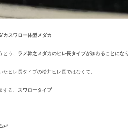
ダカスワロー体型メダカ
うとう、
ラメ幹之メダカのヒレ長タイプが加わることにな
いたヒレ長タイプの松井ヒレ長ではなくて、
長する、
スワロータイプ
 ˂̶͈́)۶⁾⁾