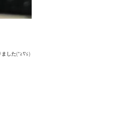
(*≧︎∇︎≦︎)
りました