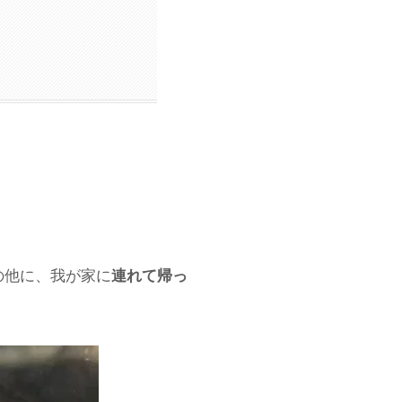
の他に、我が家に
連れて帰っ