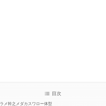
目次
ラメ幹之メダカスワロー体型