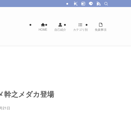
HOME
自己紹介
カテゴリ別
免責事項
メ幹之メダカ登場
8月21日