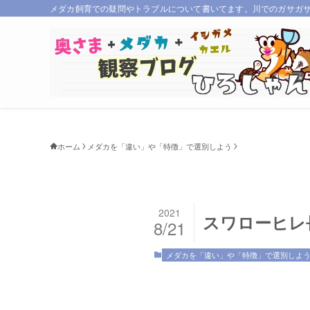
メダカ飼育での疑問やトラブルについて書いてます。川でのガサガ
ホーム
メダカを「違い」や「特徴」で選別しよう
2021
スワローヒレ
8/21
メダカを「違い」や「特徴」で選別しよ