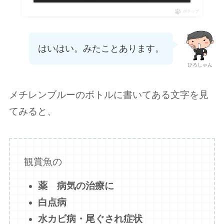
ポチップ
はいはい。みたことあります。
ひろしゃん
メチレンブルーのボトルに書いてある文字を見
てみると、
観賞魚の
薬 病気の治療に
白点病
水カビ病・尾ぐされ症状