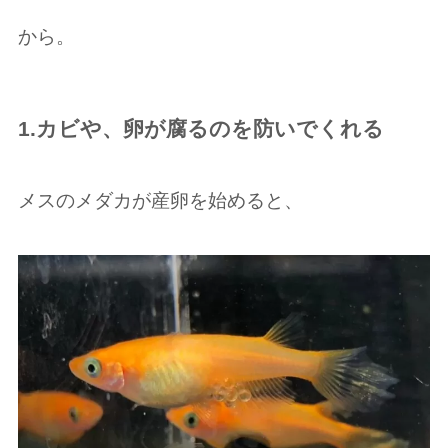
から。
1.カビや、卵が腐るのを防いでくれる
メスのメダカが産卵を始めると、