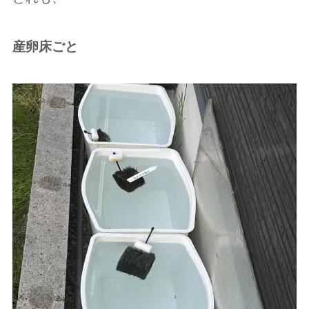
産卵床ごと