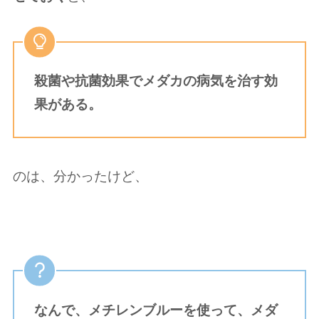
殺菌や抗菌効果でメダカの病気を治す効
果がある。
のは、分かったけど、
なんで、メチレンブルーを使って、メダ