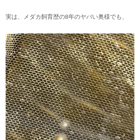
実は、メダカ飼育歴の8年のヤバい奥様でも、