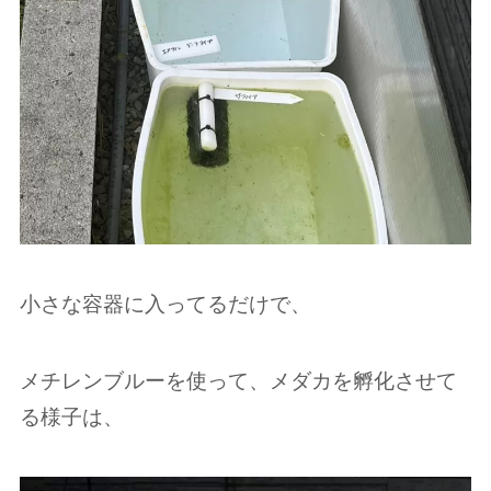
小さな容器に入ってるだけで、
メチレンブルーを使って、メダカを孵化させて
る様子は、