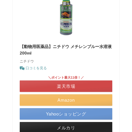
【動物用医薬品】ニチドウ メチレンブルー水溶液
200ml
ニチドウ
口コミを見る
＼ポイント最大11倍！／
楽天市場
Amazon
Yahooショッピング
メルカリ