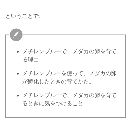
ということで、
メチレンブルーで、メダカの卵を育て
る理由
メチレンブルーを使って、メダカの卵
が孵化したときの育てかた。
メチレンブルーで、メダカの卵を育て
るときに気をつけること