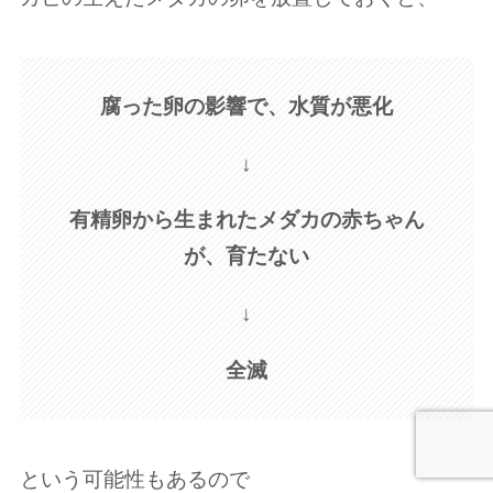
腐った卵の影響で、水質が悪化
↓
有精卵から生まれたメダカの赤ちゃん
が、育たない
↓
全滅
という可能性もあるので