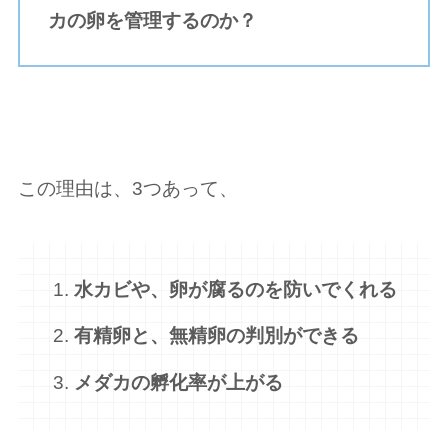
カの卵を管理するのか？
この理由は、3つあって、
水カビや、卵が腐るのを防いでくれる
有精卵と、無精卵の判別ができる
メダカの孵化率が上がる