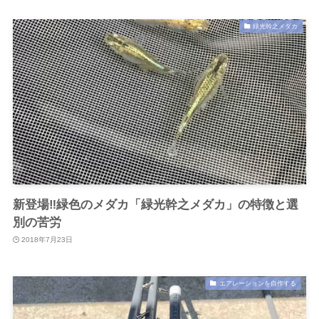
緑光幹之メダカ
新登場‼緑色のメダカ「緑光幹之メダカ」の特徴と選
別の苦労
2018年7月23日
エアレーションを自作する