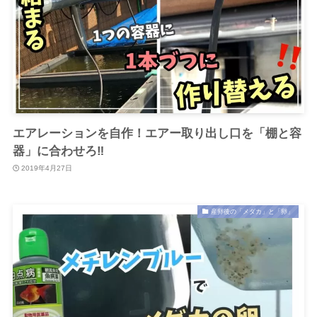
エアレーションを自作！エアー取り出し口を「棚と容
器」に合わせろ‼
2019年4月27日
産卵後の「メダカ」と「卵」