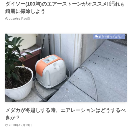
ダイソー(100均)のエアーストーンがオススメ‼汚れも
綺麗に掃除しよう
2019年1月20日
自作で作ってみた。
メダカが冬越しする時、エアレーションはどうするべ
きか？
2018年12月13日