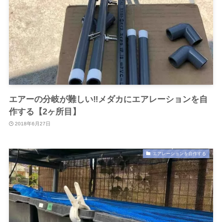
エアーの分岐が難しい‼メダカにエアレーションを自
作する【2ヶ所目】
2018年6月27日
エアレーションを自作する