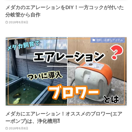
メダカのエアレーションをDIY！一方コックが付いた
分岐管から自作
2018年6月9日
便利・必要なアイテム
メダカにエアレーション！オススメのブロワー(エア
ーポンプ)は、浄化槽用⁈
2018年6月8日