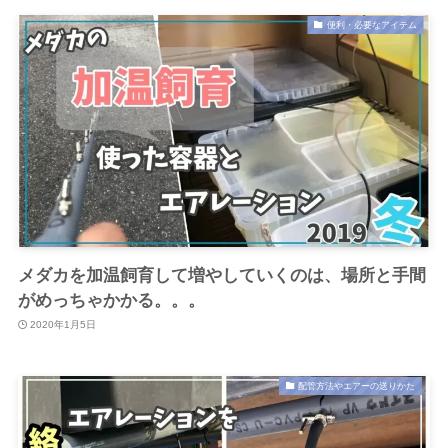
便利・必要なアイテム
メダカを加温飼育して増やしていくのは、場所と手間
がめっちゃかかる。。。
2020年1月5日
配管方法やエアーの送りかた