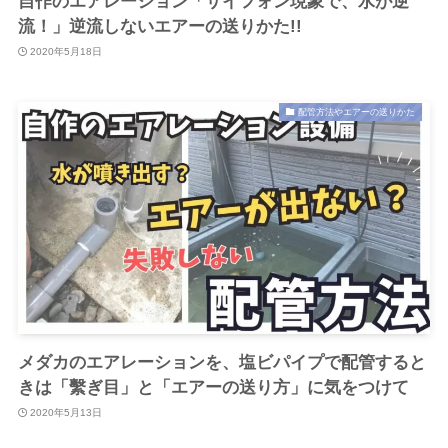
自作のエアレーション「サイフォン現象で、水が逆
流！」逆流しないエアーの送りかた!!
2020年5月18日
配管方法やエアーの送りかた
メダカのエアレーションを、塩ビパイプで配管すると
きは「繫ぎ目」と「エアーの送り方」に気をつけて
2020年5月13日