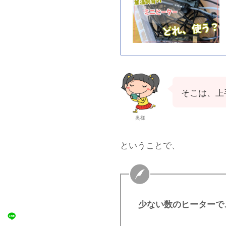
そこは、上
奥様
ということで、
少ない数のヒーターで