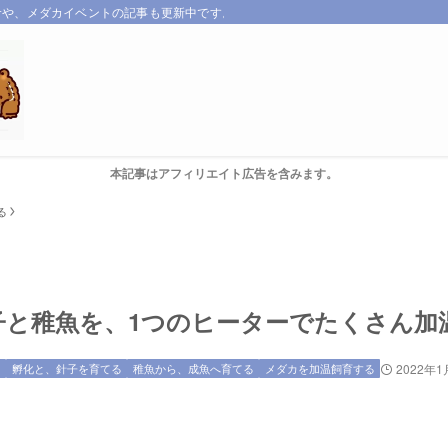
サや、メダカイベントの記事も更新中です。
本記事はアフィリエイト広告を含みます。
る
子と稚魚を、1つのヒーターでたくさん加
」
孵化と、針子を育てる
稚魚から、成魚へ育てる
メダカを加温飼育する
2022年1