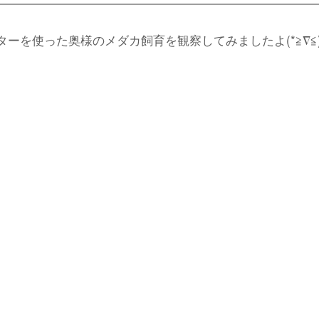
を使った奥様のメダカ飼育を観察してみましたよ(*≧︎∇︎≦︎