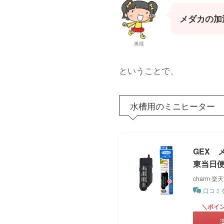
メダカの加
奥様
ということで、
水槽用のミニヒーター
GEX 
東当日
charm 楽
口コミ
＼ポイン