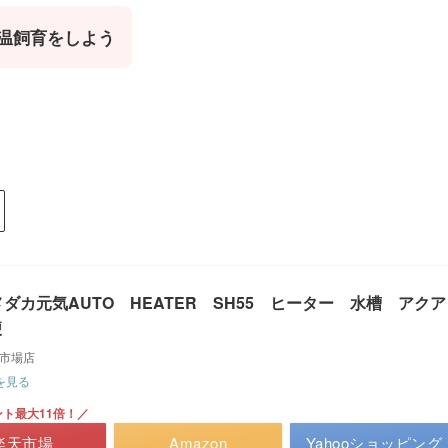
温飼育をしよう
メダカ元気AUTO HEATER SH55 ヒーター 水槽 アクア
便
天市場店
を見る
ト最大11倍！／
楽天市場
Amazon
Yahooショッピング