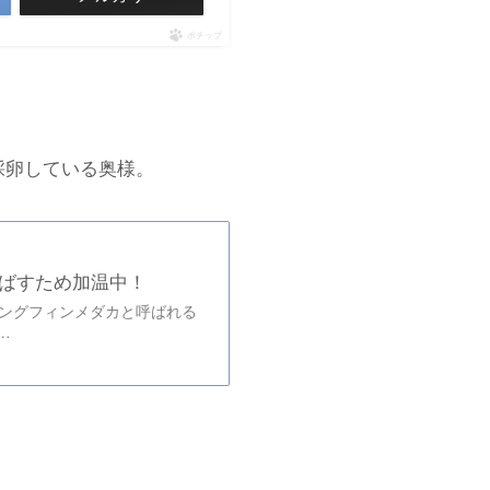
ポチップ
採卵している奥様。
ばすため加温中！
ロングフィンメダカと呼ばれる
…