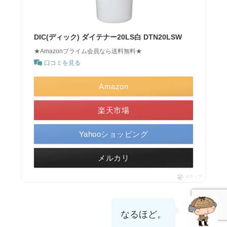
DIC(ディック) ダイテナー20LS白 DTN20LSW
★Amazonプライム会員なら送料無料★
口コミを見る
Amazon
楽天市場
Yahooショッピング
メルカリ
ポチップ
なるほど。