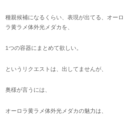
種親候補になるくらい、表現が出てる、オーロ
ラ黄ラメ体外光メダカを、
1つの容器にまとめて欲しい。
というリクエストは、出してませんが、
奥様が言うには、
オーロラ黄ラメ体外光メダカの魅力は、