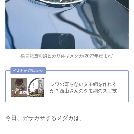
楊貴妃透明鱗ヒカリ体型メダカ(2023年産まれ)
あわせて読みたい
シワの寄らないタモ網を作れる
か？西山さんのタモ網のスゴ技
今日、ガサガサするメダカは、