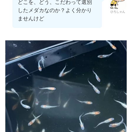
どこを、どう、こだわって選別
したメダカなのか？よく分かり
ひろしゃん
ませんけど