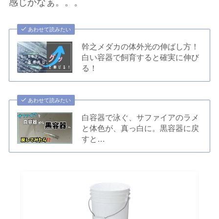
感じかなぁ。。。
あわせて読みたい
幹之メダカの体外光の伸ばし方！
白い容器で飼育すると確実に伸び
る！
あわせて読みたい
白容器で泳ぐ、サファイアのラメ
と体色が、真っ白に。黒容器に戻
すと…