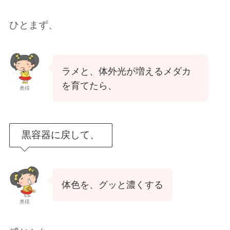
ひとまず、
ラメと、体外光が増えるメダカ
を育てたら、
奥様
黒容器に戻して、
体色を、グッと濃くする
奥様