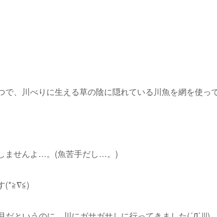
つで、川べりに生える草の陰に隠れている川魚を網を使っ
しませんよ…。(魚苦手だし…。)
∇︎≦︎)
だというのに、川にガサガサしに行ってきました(´Д`|||)