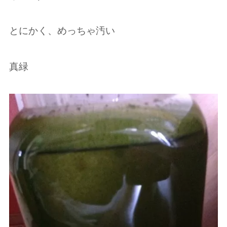
とにかく、めっちゃ汚い
真緑