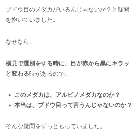
ブドウ目のメダカがいるんじゃないか？と疑問
を抱いていました。
なぜなら、
横見で選別をする時に、
目が赤から黒にキラッ
と変わる
時があるので、
このメダカは、アルビノメダカなのか？
本当は、ブドウ目って言うんじゃないのか？
そんな疑問をずっともっていました。