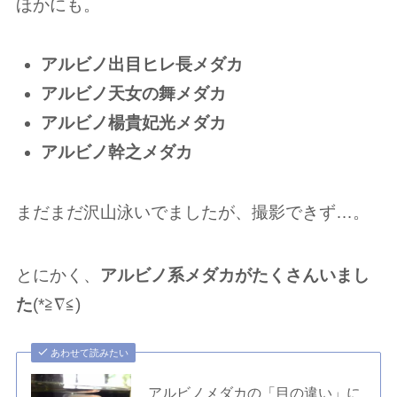
ほかにも。
アルビノ出目ヒレ長メダカ
アルビノ天女の舞メダカ
アルビノ楊貴妃光メダカ
アルビノ幹之メダカ
まだまだ沢山泳いでましたが、撮影できず…。
とにかく、
アルビノ系メダカがたくさんいまし
た
(*≧︎∇︎≦︎)
あわせて読みたい
アルビノメダカの「目の違い」に