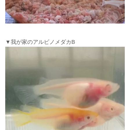
▼我が家のアルビノメダカB