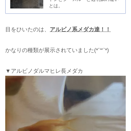
とは。
目をひいたのは、
アルビノ系メダカ達！！
かなりの種類が展示されていました(*´꒳`*)
▼アルビノダルマヒレ長メダカ