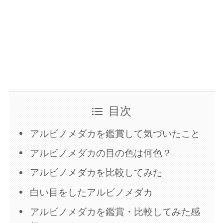
目次
アルビノメダカを鑑賞して気づいたこと
アルビノメダカの目の色は何色？
アルビノメダカを比較してみた
白い目をしたアルビノメダカ
アルビノメダカを鑑賞・比較してみた感