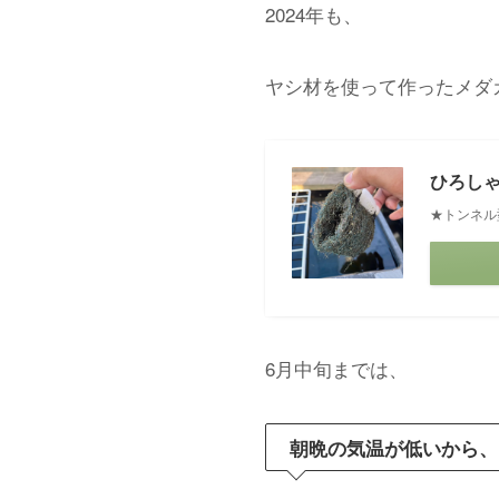
2024年も、
ヤシ材を使って作ったメダカ
ひろし
★トンネル
6月中旬までは、
朝晩の気温が低いから、