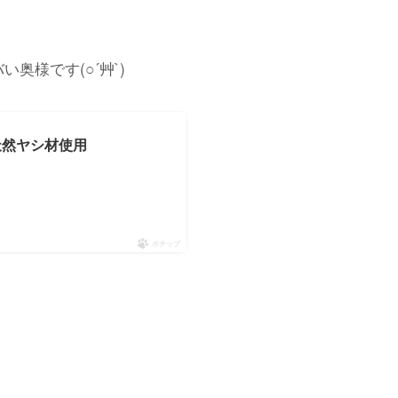
です(○︎´艸`)
天然ヤシ材使用
ポチップ