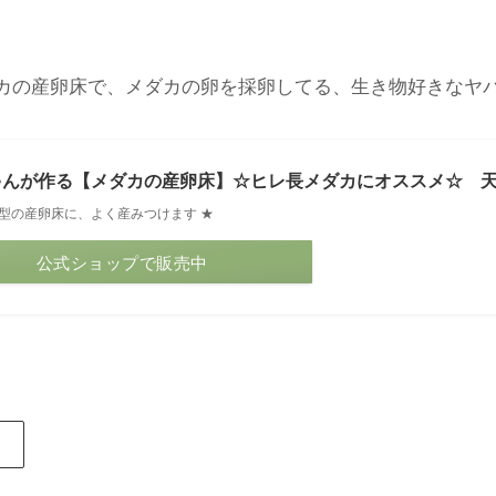
の産卵床で、メダカの卵を採卵してる、生き物好きなヤバい奥様
ゃんが作る【メダカの産卵床】☆ヒレ長メダカにオススメ☆ 
型の産卵床に、よく産みつけます ★
公式ショップで販売中