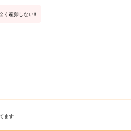
全く産卵しない‼️
てます