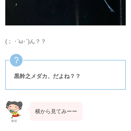
(； ･`ω･´)ん？？
黒幹之メダカ、だよね？？
横から見てみーー
奥様