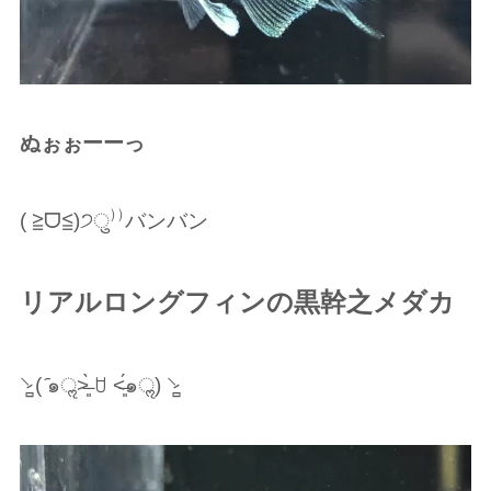
ぬぉぉーーっ
( ≧︎ᗜ≦︎)੭ु⁾⁾バンバン
リアルロングフィンの黒幹之メダカ
⸌̷̻ ( ᷇๑ॢ˃̶͈̀ ꇴ ˂̶͈́๑ॢ) ⸌̷̻