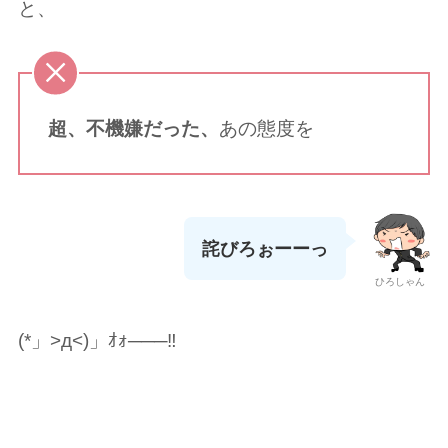
と、
超、不機嫌だった、
あの態度を
詫びろぉーーっ
ひろしゃん
(*」>д<)」ｵｫ───‼️