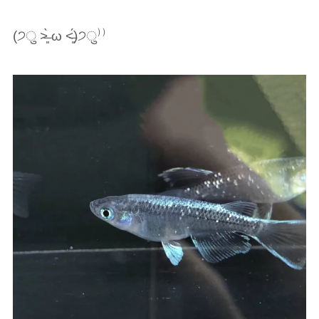
(੭ु ˃̶͈̀ ω ˂̶͈́)੭ु⁾⁾