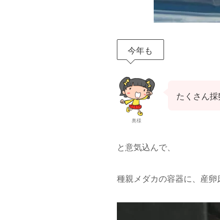
今年も
たくさん採
奥様
と意気込んで、
種親メダカの容器に、産卵