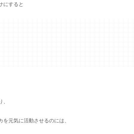
サにすると
り、
カを元気に活動させるのには、