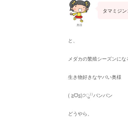
タマミジン
奥様
と、
メダカの繁殖シーズンにな
生き物好きなヤバい奥様
( ≧︎ᗜ≦︎)੭ु⁾⁾バンバン
どうやら、