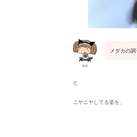
メダカの調
奥様
と
ニヤニヤしてる姿を、