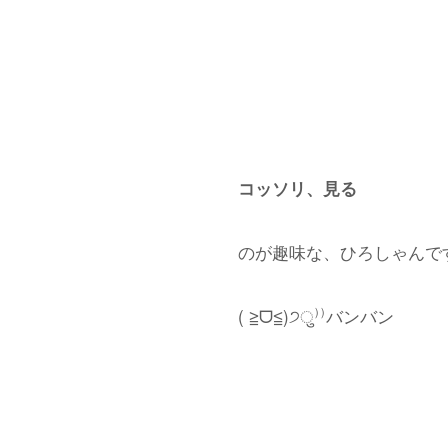
コッソリ、見る
のが趣味な、ひろしゃんで
( ≧︎ᗜ≦︎)੭ु⁾⁾バンバン