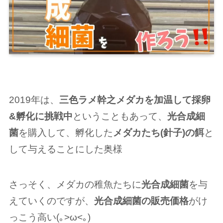
2019年は、
三色ラメ幹之メダカを加温して採卵
&孵化に挑戦中
ということもあって、
光合成細
菌
を購入して、孵化した
メダカたち(針子)の餌
と
して与えることにした奥様
さっそく、メダカの稚魚たちに
光合成細菌
を与
えていくのですが、
光合成細菌の販売価格
がけ
っこう高い(｡>ω<｡)