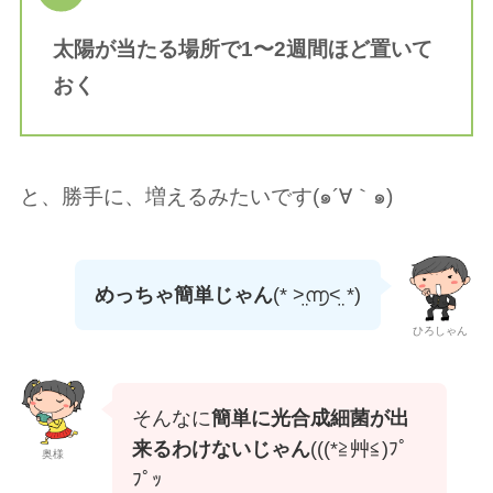
太陽が当たる場所で1〜2週間ほど置いて
おく
と、勝手に、増えるみたいです(๑´∀︎｀๑)
めっちゃ簡単じゃん
(* ˃̤൬˂̤ *)
ひろしゃん
そんなに
簡単に光合成細菌が出
来るわけないじゃん
(((*≧︎艸≦︎)ﾌﾟ
奥様
ﾌﾟｯ