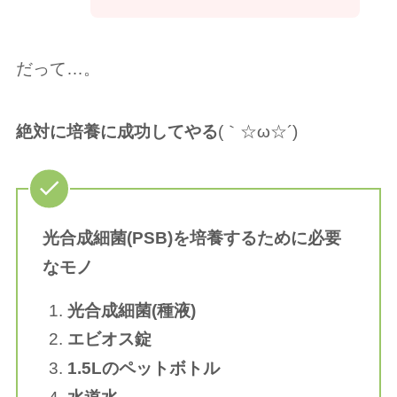
だって…。
絶対に培養に成功してやる
(｀☆︎ω☆︎´)
光合成細菌(PSB)を培養するために必要
なモノ
光合成細菌(種液)
エビオス錠
1.5Lのペットボトル