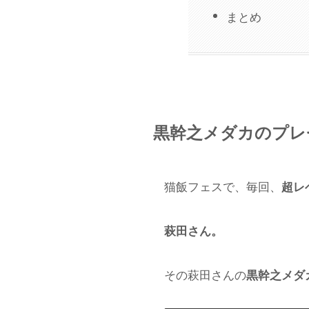
まとめ
黒幹之メダカのプレ
猫飯フェスで、毎回、
超レ
萩田さん。
その萩田さんの
黒幹之メダ