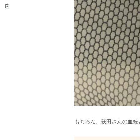
もちろん、萩田さんの血統