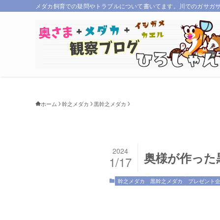
メダカ飼育での疑問やトラブルについて書いてます。川でのガサガ
ホーム
幹之メダカ
黒幹之メダカ
2024
奥様が作った
1/17
幹之メダカ
黒幹之メダカ
プレゼント