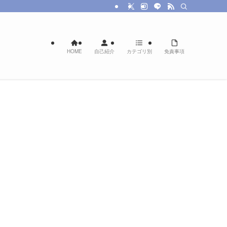
HOME
自己紹介
カテゴリ別
免責事項