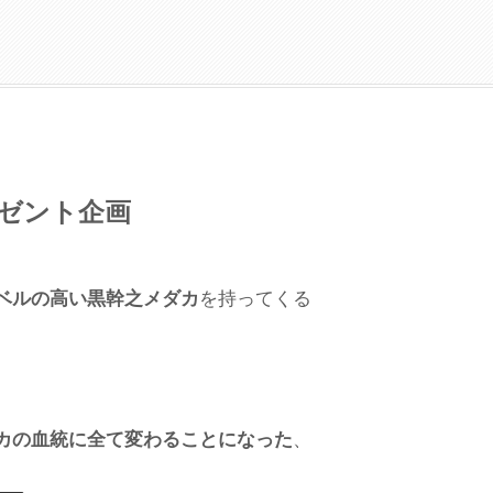
ゼント企画
を持ってくる
ベルの高い黒幹之メダカ
、
カの血統に全て変わることになった