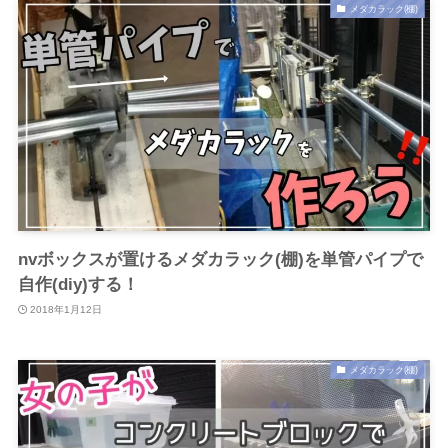
メダカラック(棚)
nvボックスが置けるメダカラック(棚)を単管パイプで
自作(diy)する！
2018年1月12日
メダカラック(棚)