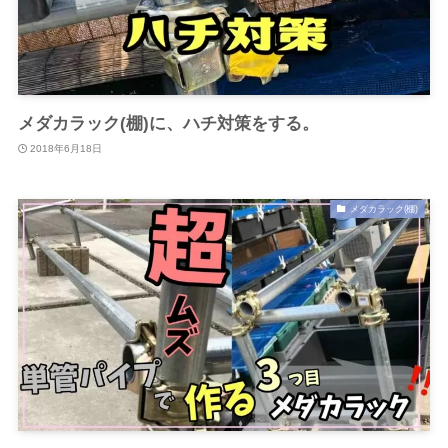
メダカラック(棚)に、ハチ対策をする。
2018年6月18日
メダカラック(棚)