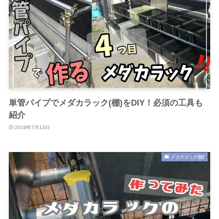
単管パイプでメダカラック(棚)をDIY！必須の工具も
紹介
2019年7月13日
メダカラック(棚)