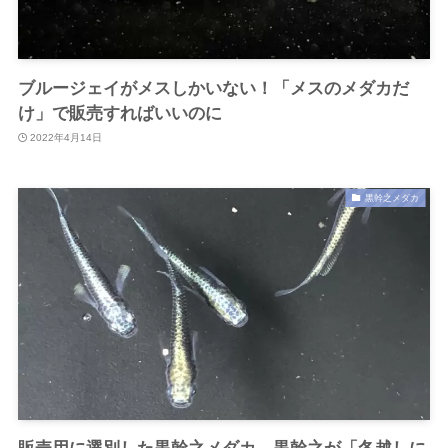
ブルージェイがメスしかいない！「メスのメダカだ
け」で販売すればいいのに
2022年4月14日
黒幹之メダカ