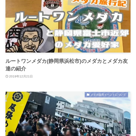
ルートワンメダカ(静岡県浜松市)のメダカとメダカ友
達の紹介
2019年12月21日
メダカ販売イベントについて