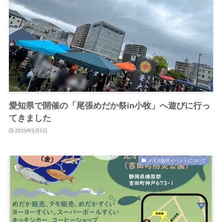
愛知県で開催の「尾張めだか祭in小牧」へ遊びに行っ
てきました
2023年5月2日
メダカ販売イベントについて