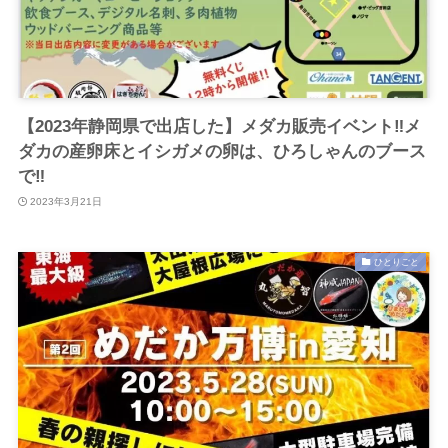
【2023年静岡県で出店した】メダカ販売イベント‼メ
ダカの産卵床とイシガメの卵は、ひろしゃんのブース
で‼
2023年3月21日
ひとりごと