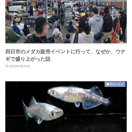
四日市のメダカ販売イベントに行って、なぜか、ウナ
ギで盛り上がった話
2022年4月20日
幹之メダカ