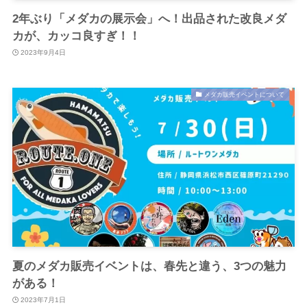
2年ぶり「メダカの展示会」へ！出品された改良メダ
カが、カッコ良すぎ！！
2023年9月4日
メダカ販売イベントについて
夏のメダカ販売イベントは、春先と違う、3つの魅力
がある！
2023年7月1日