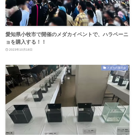
愛知県小牧市で開催のメダカイベントで、ハラペーニ
ョを購入する！！
2023年10月18日
メダカの展示会