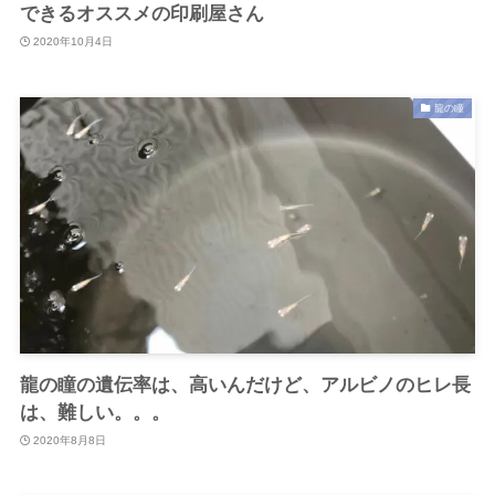
できるオススメの印刷屋さん
2020年10月4日
龍の瞳
龍の瞳の遺伝率は、高いんだけど、アルビノのヒレ長
は、難しい。。。
2020年8月8日