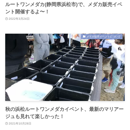
ルートワンメダカ(静岡県浜松市)で、メダカ販売イベ
ント開催するよ〜！
2022年3月24日
メダカ販売イベントについて
秋の浜松ルートワンメダカイベント、最新のマリアー
ジュも見れて楽しかった！
2021年10月28日