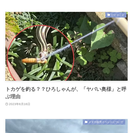
ひとりごと
トカゲを釣る？？ひろしゃんが、「ヤバい奥様」と呼
ぶ理由
2023年6月16日
メダカ販売イベントについて