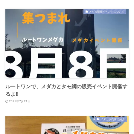
メダカ販売イベントについて
ルートワンで、メダカとタモ網の販売イベント開催す
るよ‼
2021年7月21日
メダカ販売店の紹介