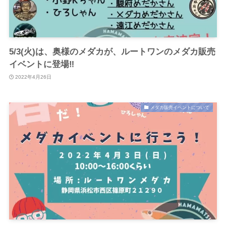
5/3(火)は、奥様のメダカが、ルートワンのメダカ販売
イベントに登場‼
2022年4月26日
メダカ販売イベントについて