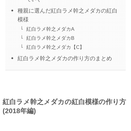
種親に選んだ紅白ラメ幹之メダカの紅白
模様
紅白ラメ幹之メダカA
紅白ラメ幹之メダカB
紅白ラメ幹之メダカ【C】
紅白ラメ幹之メダカの作り方のまとめ
紅白ラメ幹之メダカの紅白模様の作り方
(2018年編)