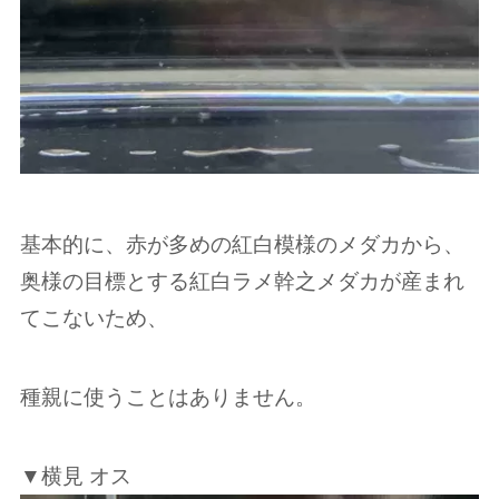
基本的に、赤が多めの紅白模様のメダカから、
奥様の目標とする紅白ラメ幹之メダカが産まれ
てこないため、
種親に使うことはありません。
▼横見 オス