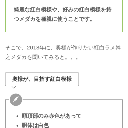
綺麗な紅白模様や、好みの紅白模様を持
つメダカを種親に使うことです。
そこで、2018年に、奥様が作りたい紅白ラメ幹
之メダカを聞いてみると。。。
奥様が、目指す紅白模様
頭頂部のみ赤色があって
胴体は白色