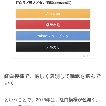
紅白ラメ幹之メダカ/猫飯(amazon店)
Amazon
楽天市場
Yahooショッピング
メルカリ
ポチップ
紅白模様で、厳しく選別して種親を選んで
いく
ということで、2018年は、
紅白模様が色濃く
、