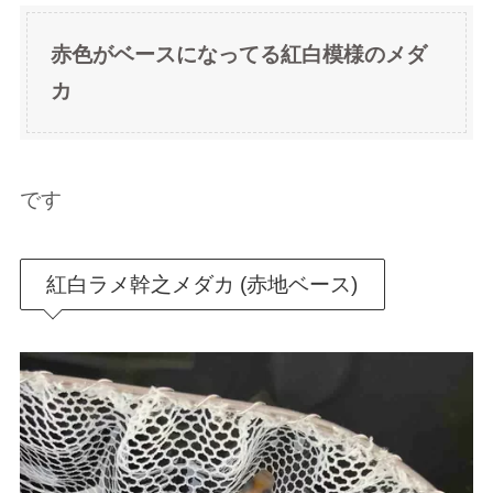
赤色がベースになってる紅白模様のメダ
カ
です
紅白ラメ幹之メダカ (赤地ベース)