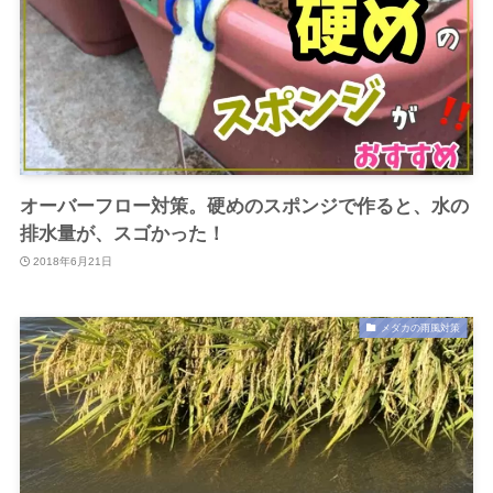
オーバーフロー対策。硬めのスポンジで作ると、水の
排水量が、スゴかった！
2018年6月21日
メダカの雨風対策