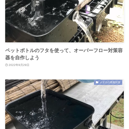
ペットボトルのフタを使って、オーバーフロー対策容
器を自作しよう
2022年9月29日
メダカの雨風対策