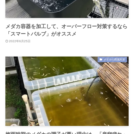
メダカ容器を加工して、オーバーフロー対策するなら
「スマートバルブ」がオススメ
2022年6月25日
メダカの雨風対策