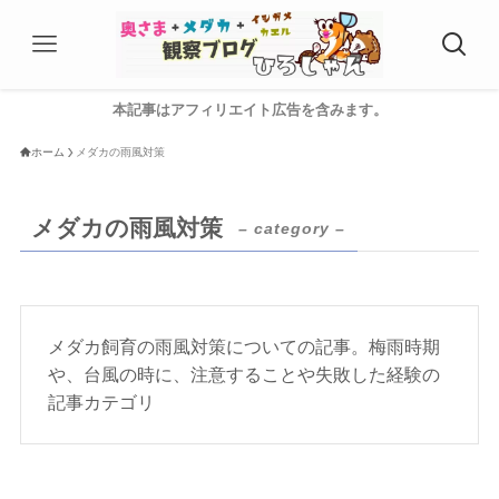
本記事はアフィリエイト広告を含みます。
ホーム
メダカの雨風対策
メダカの雨風対策
– category –
メダカ飼育の雨風対策についての記事。梅雨時期
や、台風の時に、注意することや失敗した経験の
記事カテゴリ