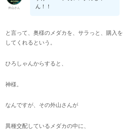
ん！！
外山さん
と言って、奥様のメダカを、サラっと、購入を
してくれるという。
ひろしゃんからすると、
神様。
なんですが、その外山さんが
異種交配しているメダカの中に、