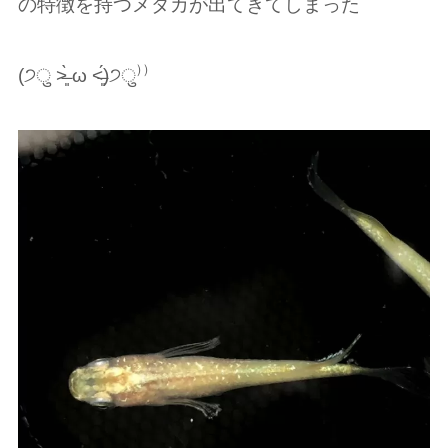
の特徴を持つメダカが出てきてしまった
(੭ु ˃̶͈̀ ω ˂̶͈́)੭ु⁾⁾