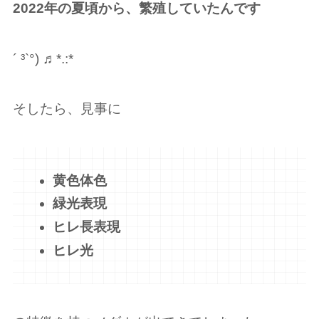
2022年の夏頃から、繁殖していたんです
´ ³`°) ♬︎*.:*
そしたら、見事に
黄色体色
緑光表現
ヒレ長表現
ヒレ光