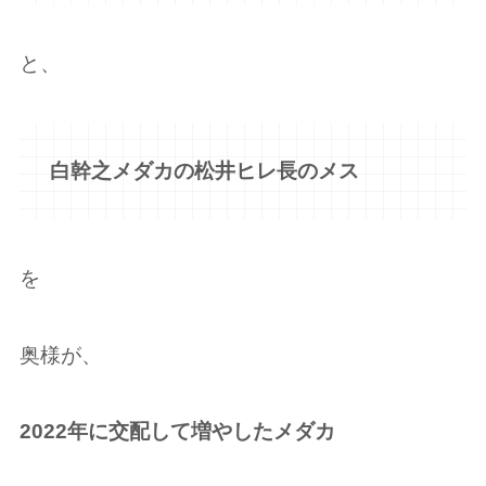
と、
白幹之メダカの松井ヒレ長のメス
を
奥様が、
2022年に交配して増やしたメダカ