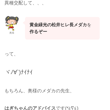
異種交配して、、、
黄金緑光の松井ヒレ長メダカ
を
作るぞー
奥様
って、
ヾﾉ∀︎`)ﾅｲﾅｲ
もちろん、奥様のメダカの先生、
はぎちゃんのアドバイス
です(*≧︎∇︎≦︎)