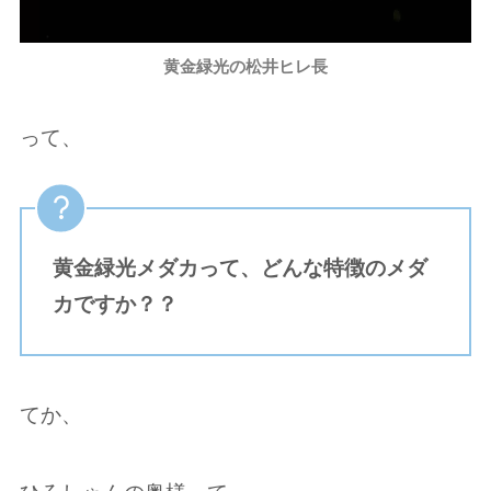
黄金緑光の松井ヒレ長
って、
黄金緑光メダカって、どんな特徴のメダ
カですか？？
てか、