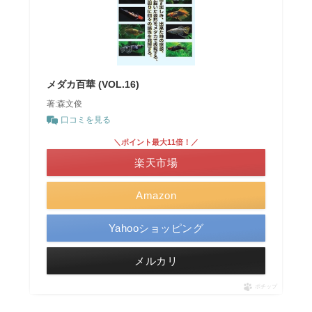
メダカ百華 (VOL.16)
著:森文俊
口コミを見る
＼ポイント最大11倍！／
楽天市場
Amazon
Yahooショッピング
メルカリ
ポチップ