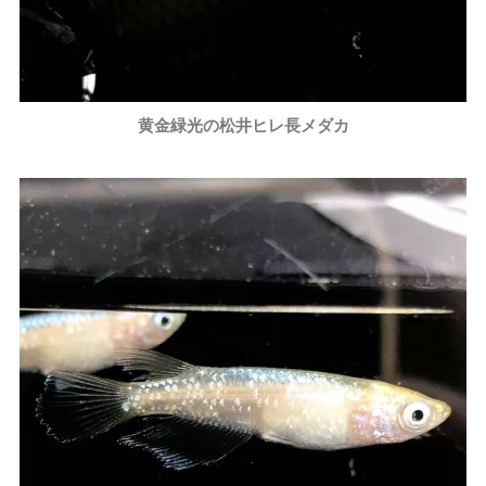
黄金緑光の松井ヒレ長メダカ