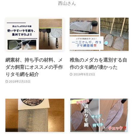
西山さん
網素材、持ち手の材料、メ
稚魚のメダカを選別する自
ダカ飼育にオススメの手作
作のタモ網が凄かった
りタモ網を紹介
2019年9月15日
2018年2月15日