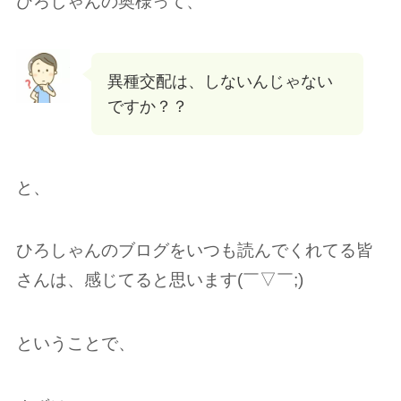
ひろしゃんの奥様って、
異種交配は、しないんじゃない
ですか？？
と、
ひろしゃんのブログをいつも読んでくれてる皆
さんは、感じてると思います(￣▽︎￣;)
ということで、