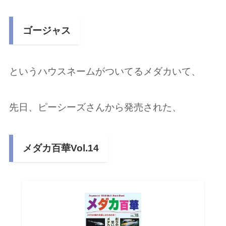
ゴージャス
というハウスネームがついてるメダカいて、
先日、ピーシーズさんから発売された、
メダカ百華Vol.14