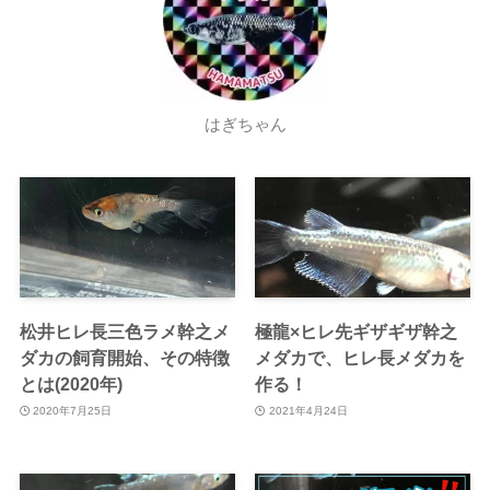
はぎちゃん
松井ヒレ長三色ラメ幹之メ
極龍×ヒレ先ギザギザ幹之
ダカの飼育開始、その特徴
メダカで、ヒレ長メダカを
とは(2020年)
作る！
2020年7月25日
2021年4月24日