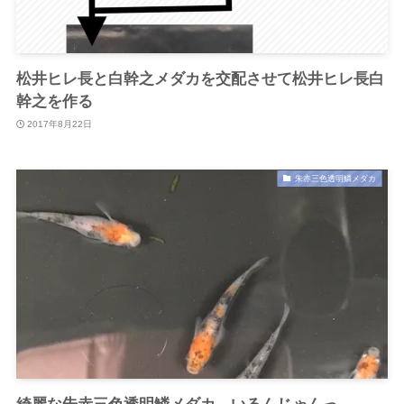
松井ヒレ長と白幹之メダカを交配させて松井ヒレ長白
幹之を作る
2017年8月22日
朱赤三色透明鱗メダカ