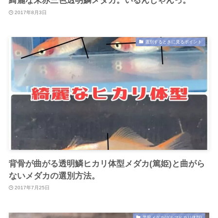
綺麗な朱赤三色透明鱗メダカ。いるんじゃんっ。
2017年8月3日
選別するときに見るポイント
背骨が曲がる透明鱗ヒカリ体型メダカ(篤姫)と曲がら
ないメダカの選別方法。
2017年7月25日
黒龍メダカ(ダルマヒカリ体型)