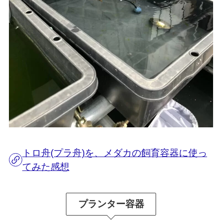
トロ舟(プラ舟)を、メダカの飼育容器に使っ
てみた感想
プランター容器