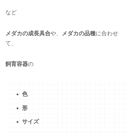
など
メダカの成長具合
や、
メダカの品種
に合わせ
て、
飼育容器
の
色
形
サイズ