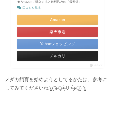
★ Amazonで購入すると送料込みの「最安値」
口コミを見る
Amazon
楽天市場
Yahooショッピング
メルカリ
ポチップ
メダカ飼育を始めようとしてるかたは、参考に
してみてくださいね⸌̷̻ ( ᷇๑ॢ˃̶͈̀ ꇴ ˂̶͈́๑ॢ) ⸌̷̻