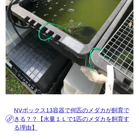
NVボックス13容器で何匹のメダカが飼育で
きる？？【水量１Ｌで1匹のメダカを飼育す
る理由】