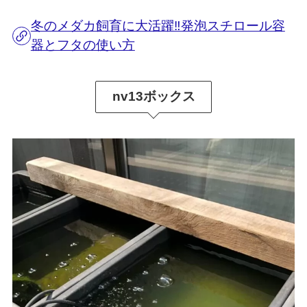
冬のメダカ飼育に大活躍‼️発泡スチロール容
器とフタの使い方
nv13ボックス