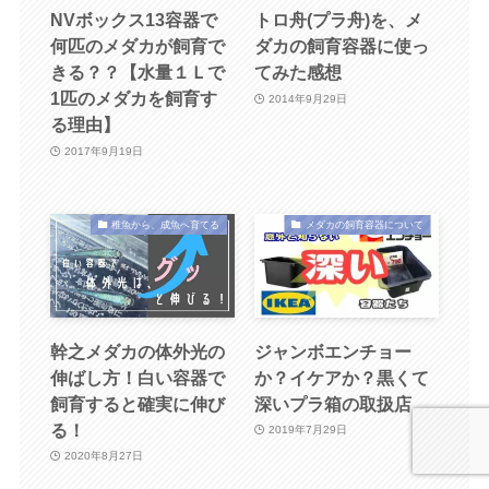
NVボックス13容器で
トロ舟(プラ舟)を、メ
何匹のメダカが飼育で
ダカの飼育容器に使っ
きる？？【水量１Ｌで
てみた感想
1匹のメダカを飼育す
2014年9月29日
る理由】
2017年9月19日
稚魚から、成魚へ育てる
メダカの飼育容器について
幹之メダカの体外光の
ジャンボエンチョー
伸ばし方！白い容器で
か？イケアか？黒くて
飼育すると確実に伸び
深いプラ箱の取扱店
る！
2019年7月29日
2020年8月27日