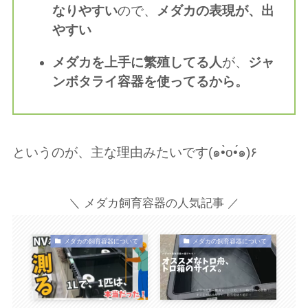
なりやすい
ので、
メダカの表現が、出
やすい
メダカを上手に繁殖してる人
が、
ジャ
ンボタライ容器を使ってるから。
というのが、主な理由みたいです(๑•̀o•́๑)۶
＼ メダカ飼育容器の人気記事 ／
メダカの飼育容器について
メダカの飼育容器について